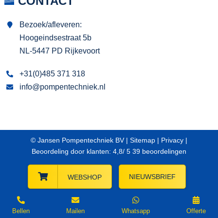
CONTACT
Bezoek/afleveren:
Hoogeindsestraat 5b
NL-5447 PD Rijkevoort
+31(0)485 371 318
info@pompentechniek.nl
© Jansen Pompentechniek BV |
Sitemap
|
Privacy
|
Beoordeling
door klanten:
4,8
/
5
39
beoordelingen
NIEUWSBRIEF
WEBSHOP
Bellen
Mailen
Whatsapp
Offerte