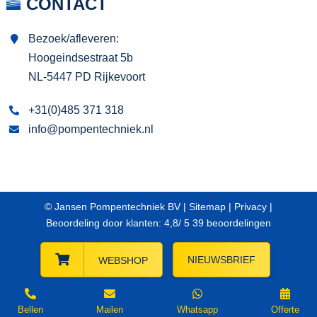
CONTACT
Bezoek/afleveren:
Hoogeindsestraat 5b
NL-5447 PD Rijkevoort
+31(0)485 371 318
info@pompentechniek.nl
© Jansen Pompentechniek BV |
Sitemap
|
Privacy
|
Beoordeling
door klanten:
4,8
/
5
39
beoordelingen
NIEUWSBRIEF
WEBSHOP
Bellen
Mailen
Whatsapp
Offerte