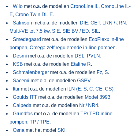
Wilo
met o.a. de modellen
CronoLine IL
,
CronoLine IL-
E
,
Crono Twin DL-E
.
Salmson
met o.a. de modellen
DIE
,
GET
,
LRN / JRN
,
Multi-VE tot 7.5 kw
,
SIE
,
SIE BV / ED
,
SIL
.
Smedegaard
met o.a. de modellen
EcoFlexx in-line
pompen
,
Omega zelf regulerende in-line pompen
.
Desmi
met o.a. de modellen
DSL
,
PVLN
.
KSB
met o.a. de modellen
Etaline R
.
Schmalenberger
met o.a. de modellen
Fz
,
S
.
Sacemi
met o.a. de modellen
GSPV
.
Itur
met o.a. de modellen
ILN (E, S, C, CE, CS)
.
Goulds ITT
met o.a. de modellen
Model 3993
.
Calpeda
met o.a. de modellen
Nr / NR4
.
Grundfos
met o.a. de modellen
TP/ TPD inline
pompen
,
TP / TPE
.
Osna
met het model
SKI
.