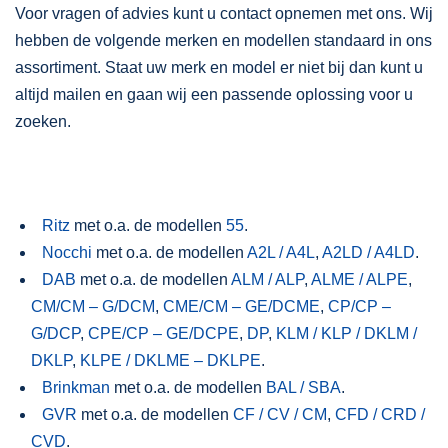
Voor vragen of advies kunt u contact opnemen met ons. Wij
hebben de volgende merken en modellen standaard in ons
assortiment. Staat uw merk en model er niet bij dan kunt u
altijd mailen en gaan wij een passende oplossing voor u
zoeken.
Ritz
met o.a. de modellen
55
.
Nocchi
met o.a. de modellen
A2L / A4L
,
A2LD / A4LD
.
DAB
met o.a. de modellen
ALM / ALP
,
ALME / ALPE
,
CM/CM – G/DCM
,
CME/CM – GE/DCME
,
CP/CP –
G/DCP
,
CPE/CP – GE/DCPE
,
DP
,
KLM / KLP / DKLM /
DKLP
,
KLPE / DKLME – DKLPE
.
Brinkman
met o.a. de modellen
BAL / SBA
.
GVR
met o.a. de modellen
CF / CV / CM
,
CFD / CRD /
CVD
.