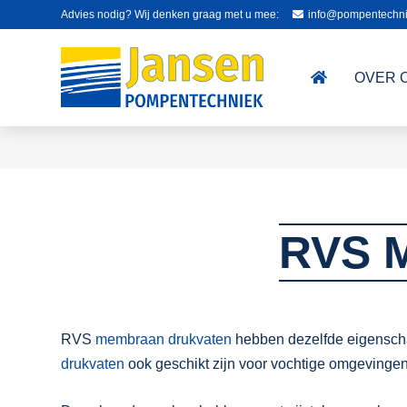
Advies nodig? Wij denken graag met u mee:
info@pompentechni
OVER 
RVS 
RVS
membraan drukvaten
hebben dezelfde eigenscha
drukvaten
ook geschikt zijn voor vochtige omgevingen