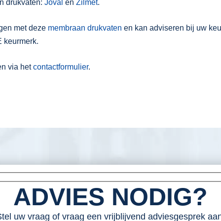
n drukvaten:
Joval
en
Zilmet
.
ngen met deze
membraan drukvaten
en kan adviseren bij uw keu
E keurmerk.
en via het
contactformulier
.
ADVIES NODIG?
tel uw vraag of vraag een vrijblijvend adviesgesprek aan