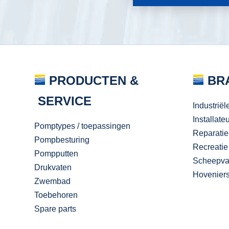
PRODUCTEN &
BR
SERVICE
Industriël
Installate
Pomptypes / toepassingen
Reparatie
Pompbesturing
Recreatie
Pompputten
Scheepva
Drukvaten
Hovenier
Zwembad
Toebehoren
Spare parts