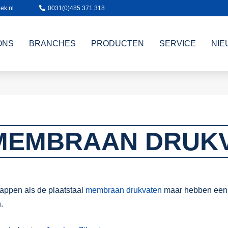
ek.nl
0031(0)485 371 318
ONS
BRANCHES
PRODUCTEN
SERVICE
NIE
MEMBRAAN DRUK
ppen als de plaatstaal
membraan drukvaten
maar hebben een r
.