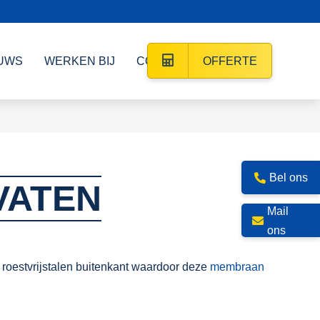
UWS
WERKEN BIJ
CONTACT
OFFERTE
Bel ons
VATEN
Mail
ons
oestvrijstalen buitenkant waardoor deze
membraan