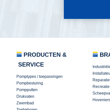
PRODUCTEN &
BR
SERVICE
Industriël
Installate
Pomptypes / toepassingen
Reparatie
Pompbesturing
Recreatie
Pompputten
Scheepva
Drukvaten
Hovenier
Zwembad
Toebehoren