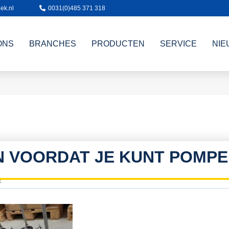
ek.nl
0031(0)485 371 318
ONS
BRANCHES
PRODUCTEN
SERVICE
NIE
 VOORDAT JE KUNT POMPEN
2