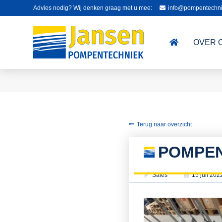
Advies nodig? Wij denken graag met u mee:
info@pompentechni
OVER 
Terug naar overzicht
POMPEN
Sales
15 juli 202