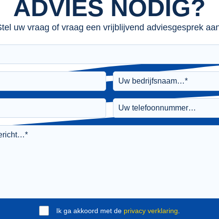
ADVIES NODIG?
tel uw vraag of vraag een vrijblijvend adviesgesprek aan
Ik ga akkoord met de
privacy verklaring
.