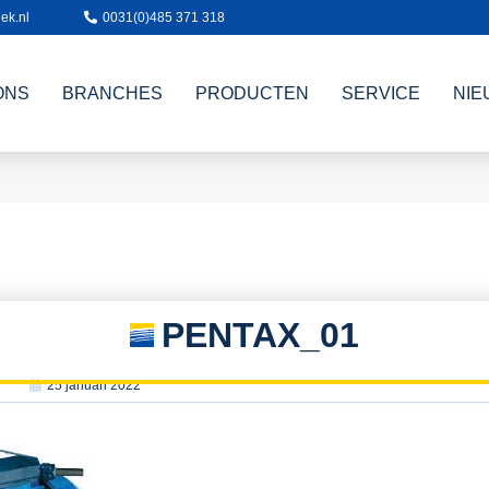
ek.nl
0031(0)485 371 318
ONS
BRANCHES
PRODUCTEN
SERVICE
NIE
PENTAX_01
25 januari 2022