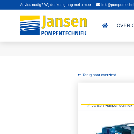
Advies nodig? Wij denken graag met u mee:
info@pompentechni
OVER 
Terug naar overzicht
Jansen Pompentechniek