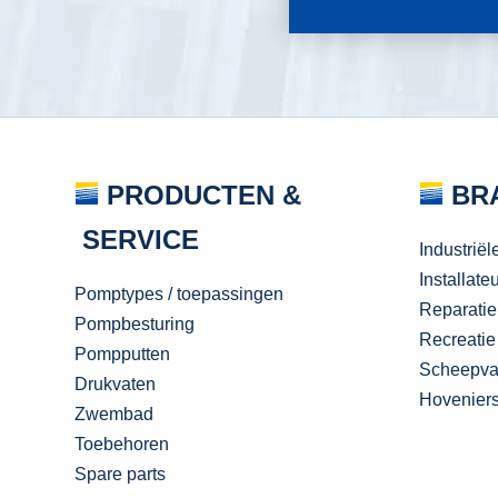
PRODUCTEN &
BR
SERVICE
Industriël
Installate
Pomptypes / toepassingen
Reparatie
Pompbesturing
Recreatie
Pompputten
Scheepva
Drukvaten
Hovenier
Zwembad
Toebehoren
Spare parts