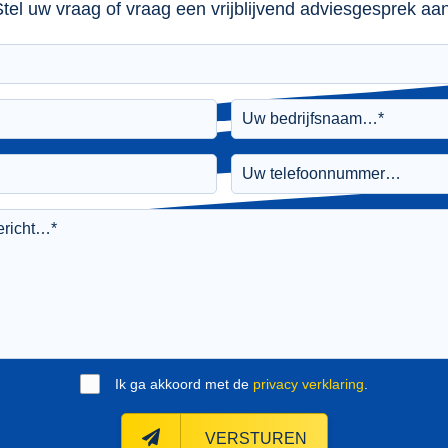
tel uw vraag of vraag een vrijblijvend adviesgesprek aan
Ik ga akkoord met de
privacy verklaring
.
VERSTUREN