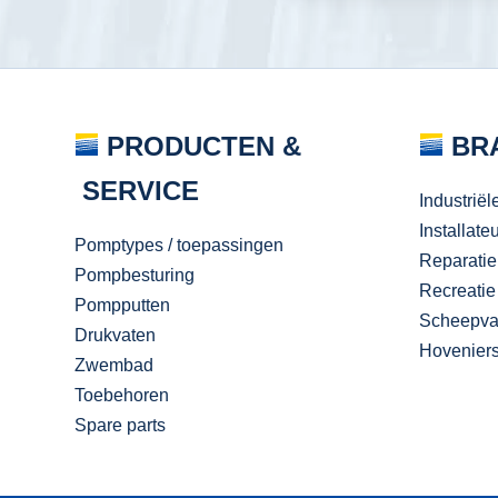
PRODUCTEN &
BR
SERVICE
Industriël
Installate
Pomptypes / toepassingen
Reparatie
Pompbesturing
Recreatie
Pompputten
Scheepva
Drukvaten
Hovenier
Zwembad
Toebehoren
Spare parts