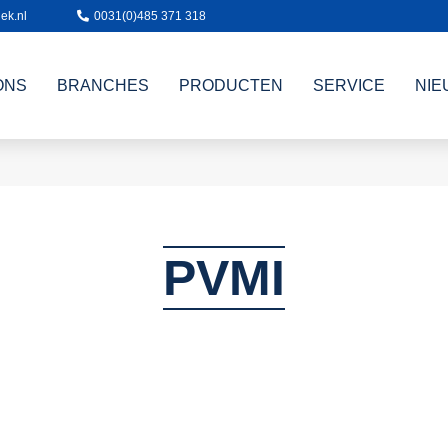
ek.nl
0031(0)485 371 318
ONS
BRANCHES
PRODUCTEN
SERVICE
NIE
PVMI