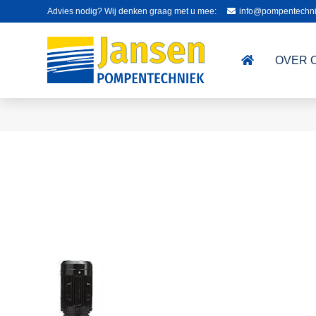
Advies nodig? Wij denken graag met u mee:
info@pompentechni
OVER 