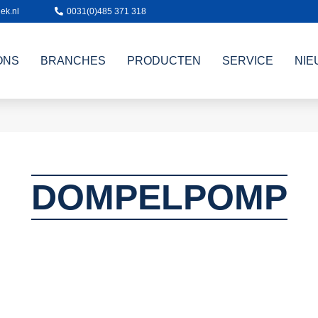
ek.nl
0031(0)485 371 318
ONS
BRANCHES
PRODUCTEN
SERVICE
NIE
DOMPELPOMP