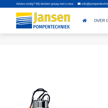
Advies nodig? Wij denken graag met u mee:
info@pompentechni
OVER 