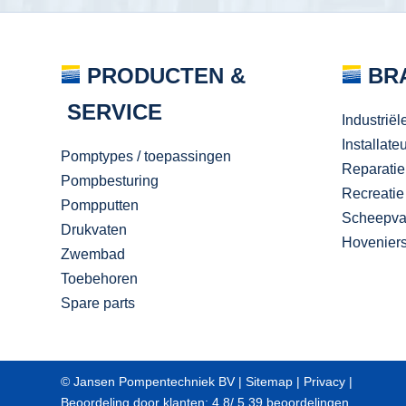
PRODUCTEN &
BR
SERVICE
Industriël
Installate
Pomptypes / toepassingen
Reparatie
Pompbesturing
Recreatie
Pompputten
Scheepva
Drukvaten
Hovenier
Zwembad
Toebehoren
Spare parts
© Jansen Pompentechniek BV |
Sitemap
|
Privacy
|
Beoordeling
door klanten:
4,8
/
5
39
beoordelingen