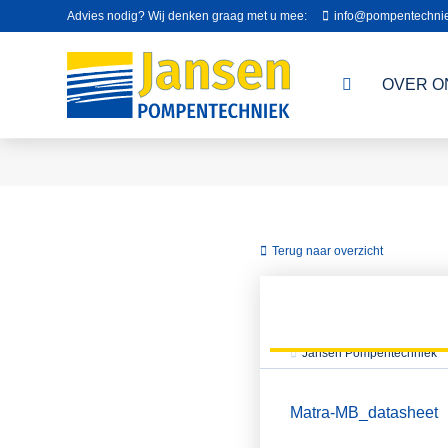
Advies nodig? Wij denken graag met u mee:
info@pompentechnie
OVER O
Terug naar overzicht
Jansen Pompentechniek
Matra-MB_datasheet