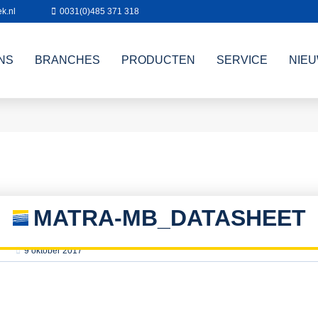
k.nl
0031(0)485 371 318
NS
BRANCHES
PRODUCTEN
SERVICE
NIE
MATRA-MB_DATASHEET
9 oktober 2017