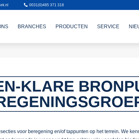
ek.nl
0031(0)485 371 318
ONS
BRANCHES
PRODUCTEN
SERVICE
NIE
EN-KLARE BRONP
REGENINGSGROE
ties voor beregening en/of tappunten op het terrein. We kenn