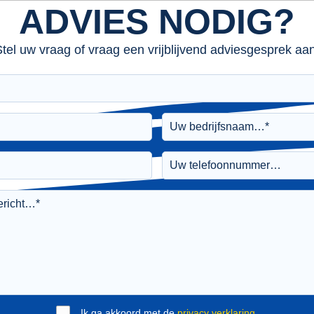
ADVIES NODIG?
tel uw vraag of vraag een vrijblijvend adviesgesprek aan
Ik ga akkoord met de
privacy verklaring
.