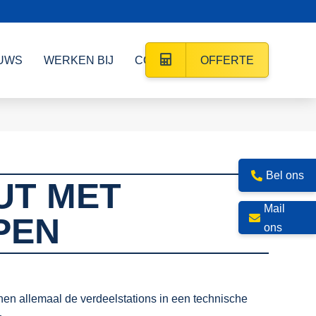
UWS
WERKEN BIJ
CONTACT
OFFERTE
Bel ons
UT MET
Mail
PEN
ons
en allemaal de verdeelstations in een technische