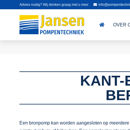
Advies nodig? Wij denken graag met u mee:
info@pompentechni
OVER 
KANT-
BE
Een bronpomp kan worden aangesloten op meerdere sec