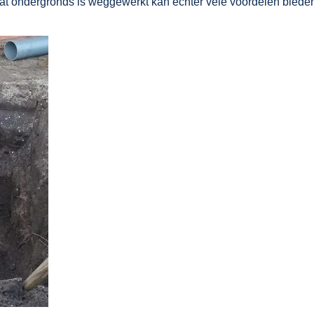
dat ondergronds is weggewerkt kan echter vele voordelen biede