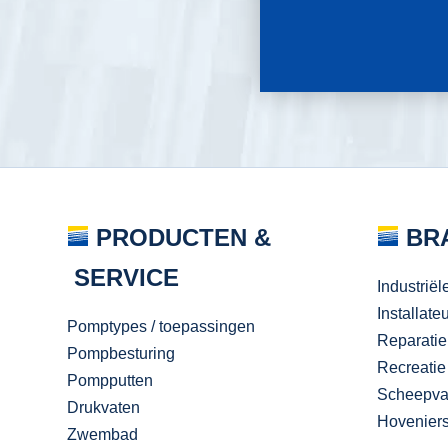
PRODUCTEN &
BR
SERVICE
Industriël
Installate
Pomptypes / toepassingen
Reparatie
Pompbesturing
Recreatie
Pompputten
Scheepva
Drukvaten
Hovenier
Zwembad