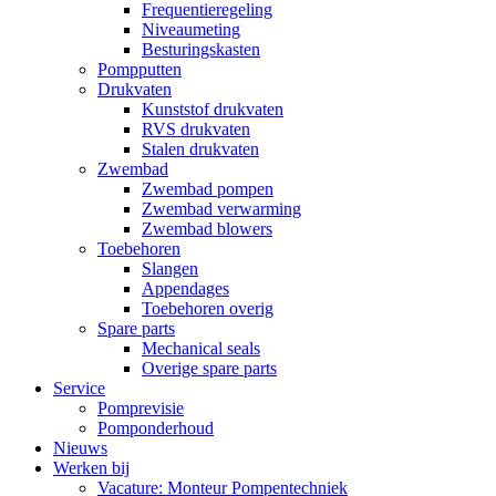
Frequentieregeling
Niveaumeting
Besturingskasten
Pompputten
Drukvaten
Kunststof drukvaten
RVS drukvaten
Stalen drukvaten
Zwembad
Zwembad pompen
Zwembad verwarming
Zwembad blowers
Toebehoren
Slangen
Appendages
Toebehoren overig
Spare parts
Mechanical seals
Overige spare parts
Service
Pomprevisie
Pomponderhoud
Nieuws
Werken bij
Vacature: Monteur Pompentechniek