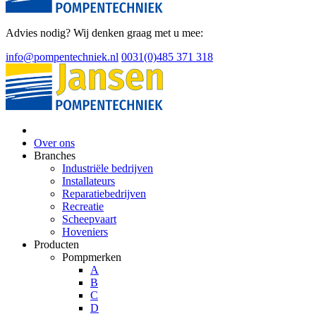
Advies nodig? Wij denken graag met u mee:
info@pompentechniek.nl
0031(0)485 371 318
Over ons
Branches
Industriële bedrijven
Installateurs
Reparatiebedrijven
Recreatie
Scheepvaart
Hoveniers
Producten
Pompmerken
A
B
C
D