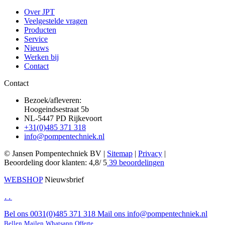
Over JPT
Veelgestelde vragen
Producten
Service
Nieuws
Werken bij
Contact
Contact
Bezoek/afleveren:
Hoogeindsestraat 5b
NL-5447 PD Rijkevoort
+31(0)485 371 318
info@pompentechniek.nl
© Jansen Pompentechniek BV |
Sitemap
|
Privacy
|
Beoordeling
door klanten:
4,8
/
5
39
beoordelingen
WEBSHOP
Nieuwsbrief
.
.
Bel ons
0031(0)485 371 318
Mail ons
info@pompentechniek.nl
Bellen
Mailen
Whatsapp
Offerte