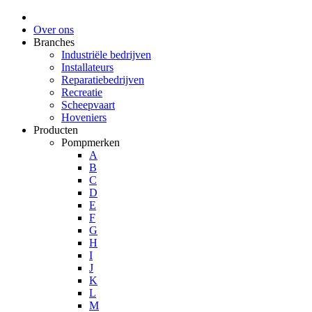
Over ons
Branches
Industriële bedrijven
Installateurs
Reparatiebedrijven
Recreatie
Scheepvaart
Hoveniers
Producten
Pompmerken
A
B
C
D
E
F
G
H
I
J
K
L
M