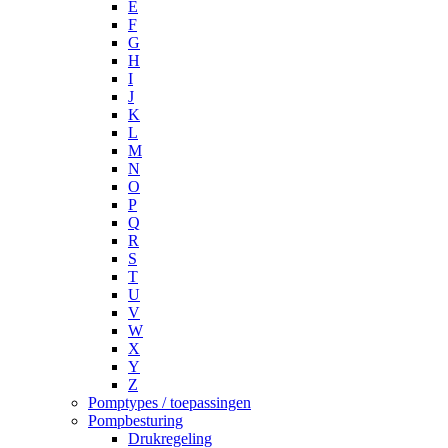
E
F
G
H
I
J
K
L
M
N
O
P
Q
R
S
T
U
V
W
X
Y
Z
Pomptypes / toepassingen
Pompbesturing
Drukregeling