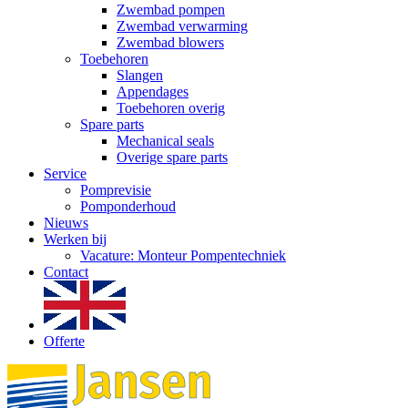
Zwembad pompen
Zwembad verwarming
Zwembad blowers
Toebehoren
Slangen
Appendages
Toebehoren overig
Spare parts
Mechanical seals
Overige spare parts
Service
Pomprevisie
Pomponderhoud
Nieuws
Werken bij
Vacature: Monteur Pompentechniek
Contact
Offerte