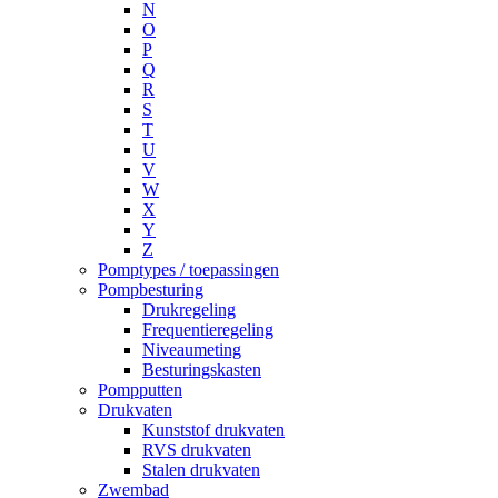
N
O
P
Q
R
S
T
U
V
W
X
Y
Z
Pomptypes / toepassingen
Pompbesturing
Drukregeling
Frequentieregeling
Niveaumeting
Besturingskasten
Pompputten
Drukvaten
Kunststof drukvaten
RVS drukvaten
Stalen drukvaten
Zwembad