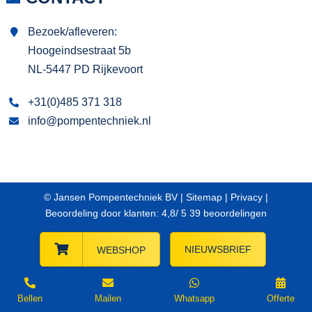
Bezoek/afleveren:
Hoogeindsestraat 5b
NL-5447 PD Rijkevoort
+31(0)485 371 318
info@pompentechniek.nl
© Jansen Pompentechniek BV |
Sitemap
|
Privacy
|
Beoordeling
door klanten:
4,8
/
5
39
beoordelingen
NIEUWSBRIEF
WEBSHOP
Bellen
Mailen
Whatsapp
Offerte