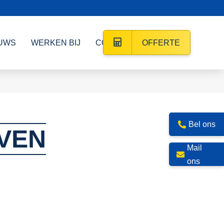
UWS
WERKEN BIJ
CONTACT
OFFERTE
Bel ons
JVEN
Mail
ons