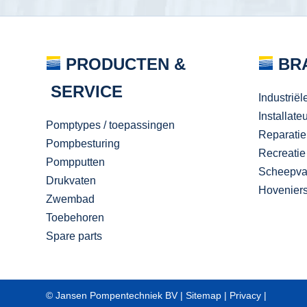
PRODUCTEN &
BR
SERVICE
Industriël
Installate
Pomptypes / toepassingen
Reparatie
Pompbesturing
Recreatie
Pompputten
Scheepva
Drukvaten
Hovenier
Zwembad
Toebehoren
Spare parts
© Jansen Pompentechniek BV |
Sitemap
|
Privacy
|