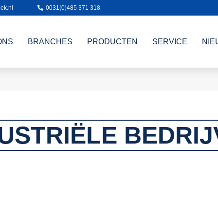
ek.nl
0031(0)485 371 318
ONS
BRANCHES
PRODUCTEN
SERVICE
NIE
USTRIËLE BEDRI