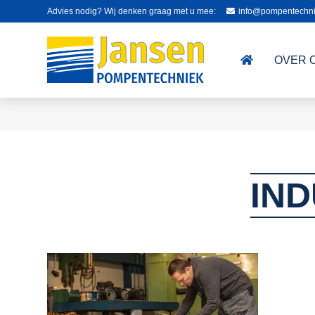
Advies nodig? Wij denken graag met u mee:
info@pompentechni
OVER 
IND