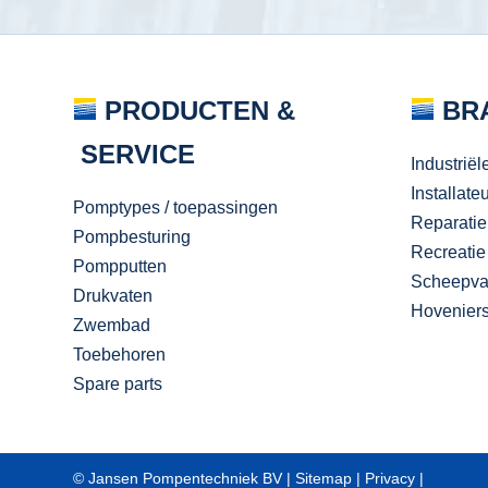
PRODUCTEN &
BR
SERVICE
Industriël
Installate
Pomptypes / toepassingen
Reparatie
Pompbesturing
Recreatie
Pompputten
Scheepva
Drukvaten
Hovenier
Zwembad
Toebehoren
Spare parts
© Jansen Pompentechniek BV |
Sitemap
|
Privacy
|