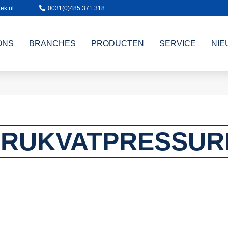
ek.nl
0031(0)485 371 318
ONS
BRANCHES
PRODUCTEN
SERVICE
NIE
RUKVATPRESSUR