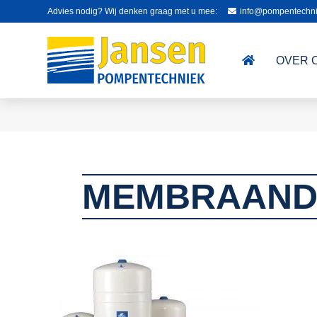
Advies nodig? Wij denken graag met u mee:
info@pompentechni
OVER 
MEMBRAAND