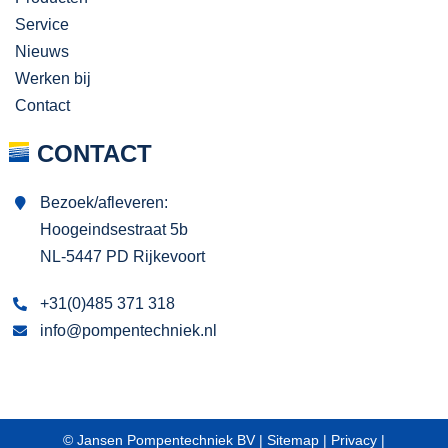
Service
Nieuws
Werken bij
Contact
CONTACT
Bezoek/afleveren:
Hoogeindsestraat 5b
NL-5447 PD Rijkevoort
+31(0)485 371 318
info@pompentechniek.nl
© Jansen Pompentechniek BV |
Sitemap
|
Privacy
|