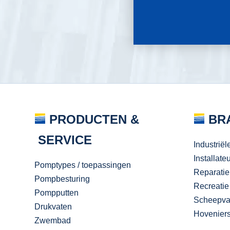
PRODUCTEN &
BR
SERVICE
Industriël
Installate
Pomptypes / toepassingen
Reparatie
Pompbesturing
Recreatie
Pompputten
Scheepva
Drukvaten
Hovenier
Zwembad