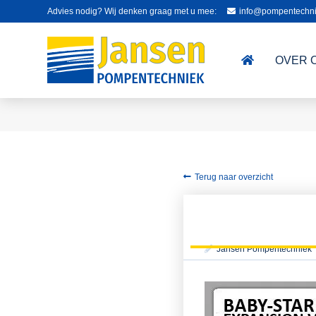
Advies nodig? Wij denken graag met u mee:
info@pompentechni
OVER 
Terug naar overzicht
Jansen Pompentechniek