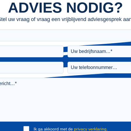
ADVIES NODIG?
tel uw vraag of vraag een vrijblijvend adviesgesprek aan
Ik ga akkoord met de
privacy verklaring
.