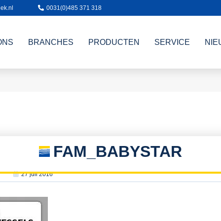
ek.nl
0031(0)485 371 318
ONS
BRANCHES
PRODUCTEN
SERVICE
NIE
FAM_BABYSTAR
27 juli 2016