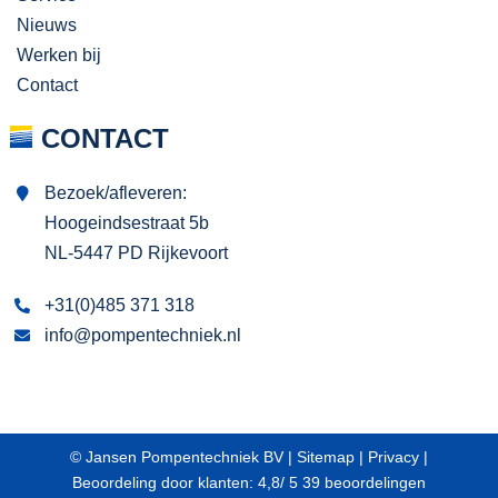
Nieuws
Werken bij
Contact
CONTACT
Bezoek/afleveren:
Hoogeindsestraat 5b
NL-5447 PD Rijkevoort
+31(0)485 371 318
info@pompentechniek.nl
© Jansen Pompentechniek BV |
Sitemap
|
Privacy
|
Beoordeling
door klanten:
4,8
/
5
39
beoordelingen