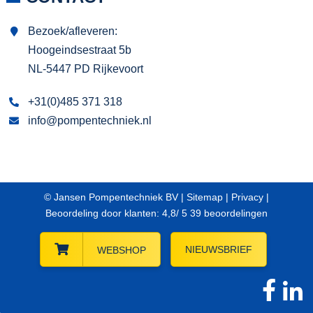
Bezoek/afleveren:
Hoogeindsestraat 5b
NL-5447 PD Rijkevoort
+31(0)485 371 318
info@pompentechniek.nl
© Jansen Pompentechniek BV |
Sitemap
|
Privacy
|
Beoordeling
door klanten:
4,8
/
5
39
beoordelingen
NIEUWSBRIEF
WEBSHOP