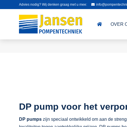
Advies nodig? Wij denken graag met u mee:
info@pompentechni
OVER 
DP pump voor het verpom
DP pumps
zijn speciaal ontwikkeld om aan de streng
kwaliteiten tegen aantrekkelijke prijzen. DP pumps 