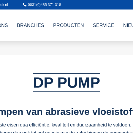
ek.nl
0031(0)485 371 318
ONS
BRANCHES
PRODUCTEN
SERVICE
NIE
DP PUMP
pen van abrasieve vloeistof
ste eisen qua efficiëntie, kwaliteit en duurzaamheid te voldo
behoren dan ook tot het neusje van de zalm binnen de pompenbr