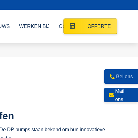
UWS
WERKEN BIJ
CONTACT
OFFERTE
Bel ons
Mail
ons
fen
en. De DP pumps staan bekend om hun innovatieve
anche.