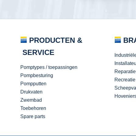
PRODUCTEN &
BR
SERVICE
Industriël
Installate
Pomptypes / toepassingen
Reparatie
Pompbesturing
Recreatie
Pompputten
Scheepva
Drukvaten
Hovenier
Zwembad
Toebehoren
Spare parts