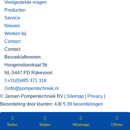
Veelgestelde vragen
Producten
Service
Nieuws
Werken bij
Contact
Contact
Bezoek/afleveren:
Hoogeindsestraat 5b
NL-5447 PD Rijkevoort
+31(0)485 371 318
info@pompentechniek.nl
© Jansen Pompentechniek BV |
Sitemap
|
Privacy
|
Beoordeling
door klanten:
4,8
/
5
39
beoordelingen
WEBSHOP
Nieuwsbrief
Bellen
Mailen
Whatsapp
Offerte