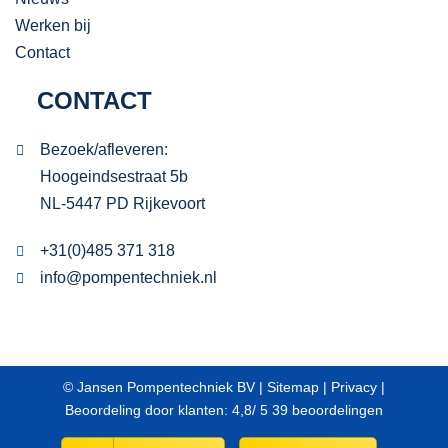
Werken bij
Contact
CONTACT
Bezoek/afleveren:
Hoogeindsestraat 5b
NL-5447 PD Rijkevoort
+31(0)485 371 318
info@pompentechniek.nl
© Jansen Pompentechniek BV |
Sitemap
|
Privacy
|
Beoordeling
door klanten:
4,8
/
5
39
beoordelingen