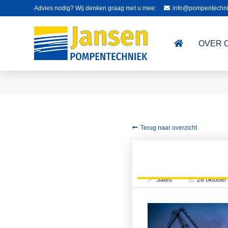
Advies nodig? Wij denken graag met u mee:
info@pompentechni
OVER 
Terug naar overzicht
Sales
28 oktober