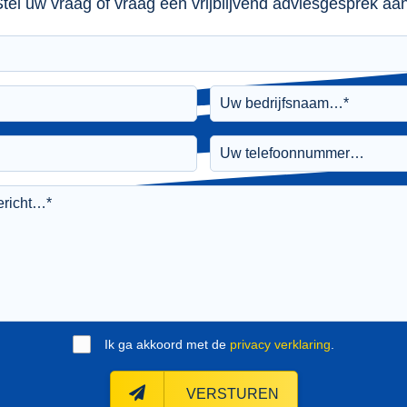
tel uw vraag of vraag een vrijblijvend adviesgesprek aan
Ik ga akkoord met de
privacy verklaring
.
VERSTUREN