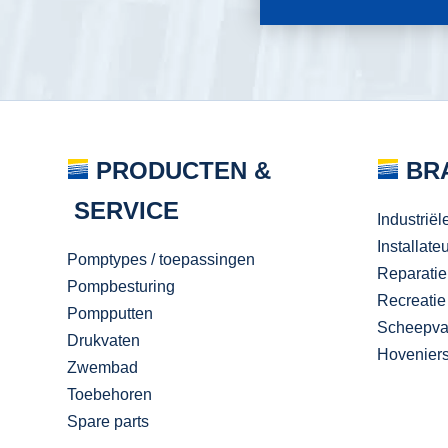
PRODUCTEN &
BR
SERVICE
Industriël
Installate
Pomptypes / toepassingen
Reparatie
Pompbesturing
Recreatie
Pompputten
Scheepva
Drukvaten
Hovenier
Zwembad
Toebehoren
Spare parts