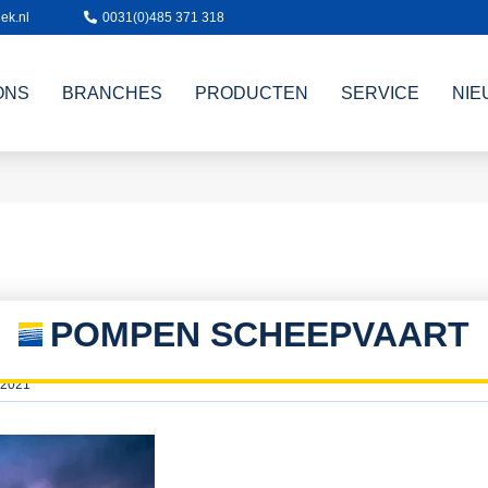
ek.nl
0031(0)485 371 318
ONS
BRANCHES
PRODUCTEN
SERVICE
NIE
POMPEN SCHEEPVAART
 2021