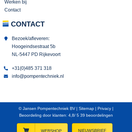
Werken bij
Contact
CONTACT
Bezoek/afleveren:
Hoogeindsestraat 5b
NL-5447 PD Rijkevoort
+31(0)485 371 318
info@pompentechniek.nl
© Jansen Pompentechniek BV |
Sitemap
|
Privacy
|
Beoordeling
door klanten:
4,8
/
5
39
beoordelingen
NIEUWSBRIEF
WEBSHOP