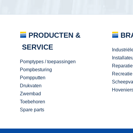
PRODUCTEN &
BR
SERVICE
Industriël
Installate
Pomptypes / toepassingen
Reparatie
Pompbesturing
Recreatie
Pompputten
Scheepva
Drukvaten
Hovenier
Zwembad
Toebehoren
Spare parts