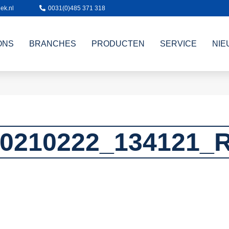
ek.nl
0031(0)485 371 318
ONS
BRANCHES
PRODUCTEN
SERVICE
NIE
0210222_134121_