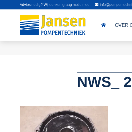
Advies nodig? Wij denken graag met u mee:
info@pompentechni
OVER 
NWS_ 2