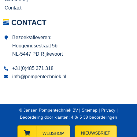
Contact
CONTACT
Bezoek/afleveren:
Hoogeindsestraat 5b
NL-5447 PD Rijkevoort
+31(0)485 371 318
info@pompentechniek.nl
© Jansen Pompentechniek BV |
Sitemap
|
Privacy
|
Beoordeling
door klanten:
4,8
/
5
39
beoordelingen
NIEUWSBRIEF
WEBSHOP