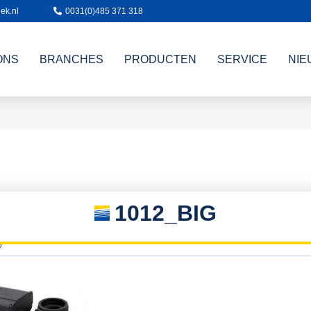
ek.nl
0031(0)485 371 318
ONS
BRANCHES
PRODUCTEN
SERVICE
NIE
1012_BIG
5