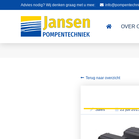
Advies nodig? Wij denken graag met u mee:
info@pompentechni
OVER 
Terug naar overzicht
Sales
22 juli 201