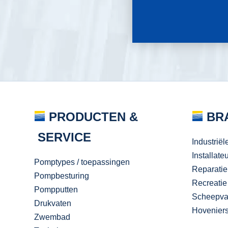
PRODUCTEN &
BR
SERVICE
Industriël
Installate
Pomptypes / toepassingen
Reparatie
Pompbesturing
Recreatie
Pompputten
Scheepva
Drukvaten
Hovenier
Zwembad