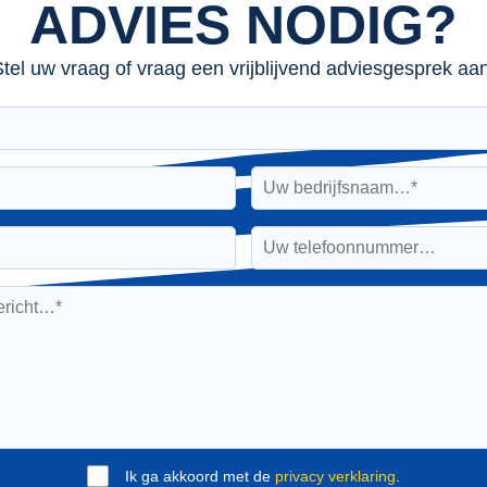
ADVIES NODIG?
tel uw vraag of vraag een vrijblijvend adviesgesprek aan
Ik ga akkoord met de
privacy verklaring
.