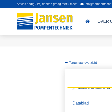
Advies nodig? Wij denken graag met u mee:
info@pompentechni
OVER 
Terug naar overzicht
Jansen Pompentechniek
Datablad