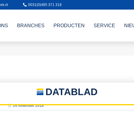
ek.nl
0031(0)485 371 318
ONS
BRANCHES
PRODUCTEN
SERVICE
NIE
DATABLAD
14 november 2018