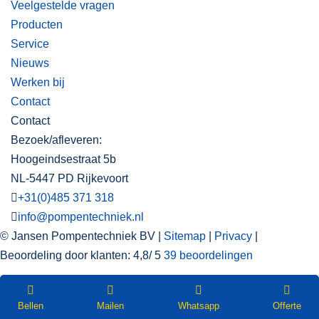
Veelgestelde vragen
Producten
Service
Nieuws
Werken bij
Contact
Contact
Bezoek/afleveren:
Hoogeindsestraat 5b
NL-5447 PD Rijkevoort
+31(0)485 371 318
info@pompentechniek.nl
© Jansen Pompentechniek BV |
Sitemap
|
Privacy
|
Beoordeling
door klanten:
4,8
/
5
39
beoordelingen
WEBSHOP
Nieuwsbrief
Bellen
Mailen
Whatsapp
Offerte