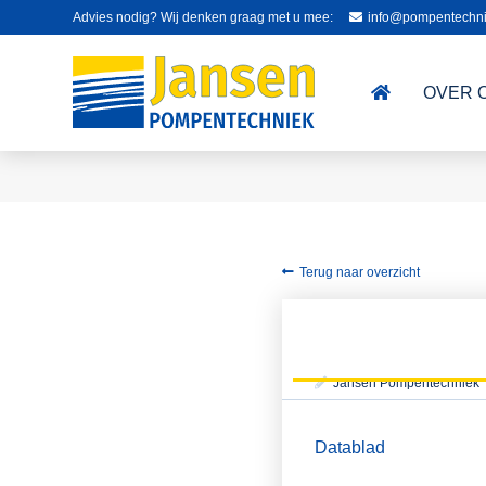
Advies nodig? Wij denken graag met u mee:
info@pompentechni
OVER 
Terug naar overzicht
Jansen Pompentechniek
Datablad