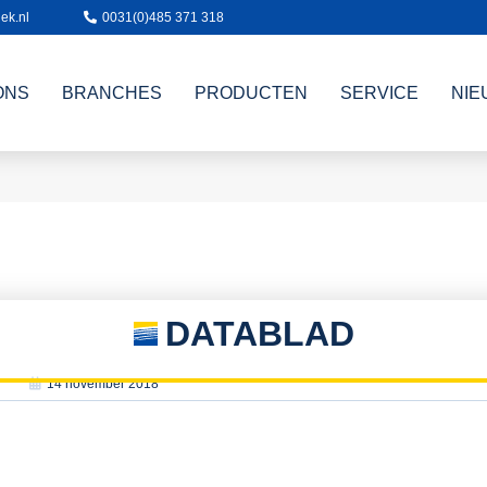
ek.nl
0031(0)485 371 318
ONS
BRANCHES
PRODUCTEN
SERVICE
NIE
DATABLAD
14 november 2018