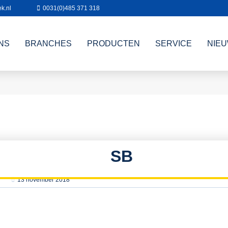
k.nl
0031(0)485 371 318
NS
BRANCHES
PRODUCTEN
SERVICE
NIE
SB
13 november 2018