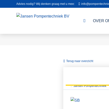
Advies nodig? Wij denken graag met u mee:
info@pompentechnie
OVER O
Terug naar overzicht
Jansen Pompentechniek