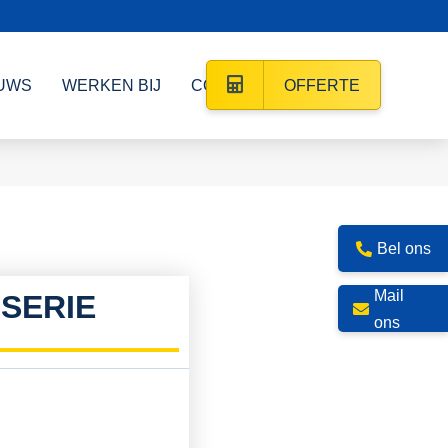
UWS
WERKEN BIJ
CONTACT
OFFERTE
Bel ons
Mail
 SERIE
ons