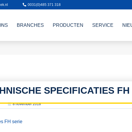
ek.nl
0031(0)485 371 318
ONS
BRANCHES
PRODUCTEN
SERVICE
NIE
HNISCHE SPECIFICATIES FH
8 november 2018
es FH serie