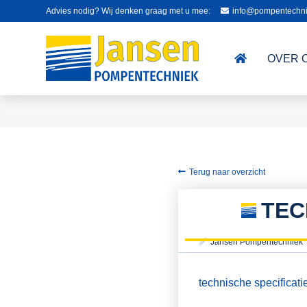
Advies nodig? Wij denken graag met u mee:
info@pompentechni
OVER 
Terug naar overzicht
TEC
Jansen Pompentechniek
technische specificati