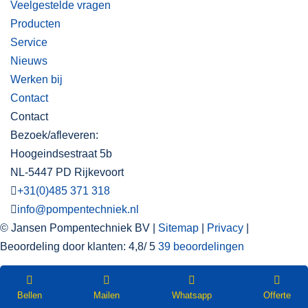
Veelgestelde vragen
Producten
Service
Nieuws
Werken bij
Contact
Contact
Bezoek/afleveren:
Hoogeindsestraat 5b
NL-5447 PD Rijkevoort
+31(0)485 371 318
info@pompentechniek.nl
© Jansen Pompentechniek BV |
Sitemap
|
Privacy
|
Beoordeling
door klanten:
4,8
/
5
39
beoordelingen
WEBSHOP
Nieuwsbrief
Bellen
Mailen
Whatsapp
Offerte