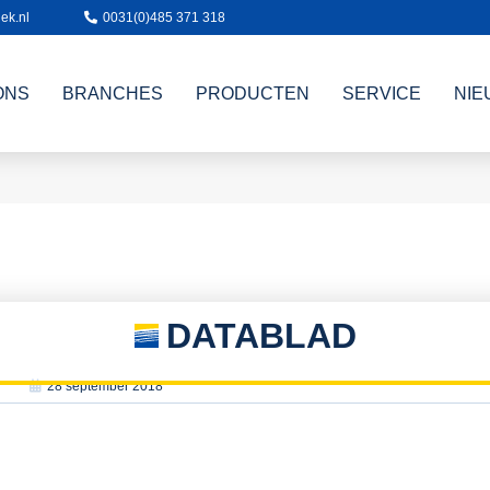
ek.nl
0031(0)485 371 318
ONS
BRANCHES
PRODUCTEN
SERVICE
NIE
DATABLAD
28 september 2018