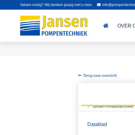
Advies nodig? Wij denken graag met u mee:
info@pompentechni
OVER 
Terug naar overzicht
Jansen Pompentechniek
Datablad