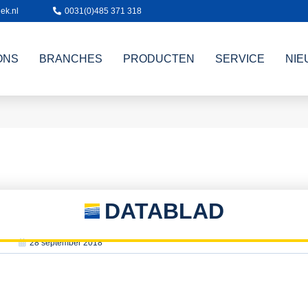
ek.nl
0031(0)485 371 318
ONS
BRANCHES
PRODUCTEN
SERVICE
NIE
DATABLAD
28 september 2018