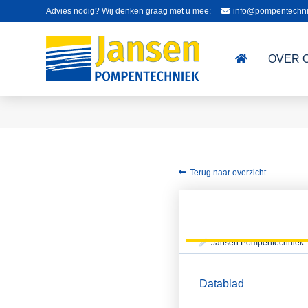
Advies nodig? Wij denken graag met u mee:
info@pompentechni
OVER 
Terug naar overzicht
Jansen Pompentechniek
Datablad