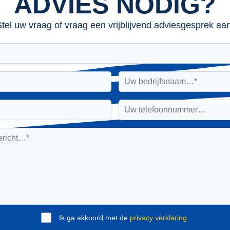
ADVIES NODIG?
tel uw vraag of vraag een vrijblijvend adviesgesprek aan
Ik ga akkoord met de
privacy verklaring
.