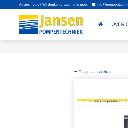
Advies nodig? Wij denken graag met u mee:
info@pompentechni
OVER 
Terug naar overzicht
Jansen Pompentechniek