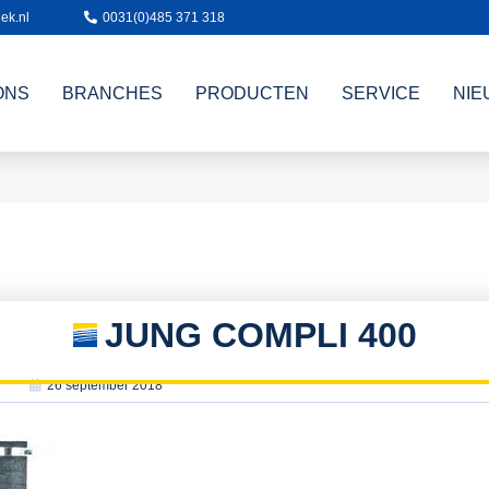
ek.nl
0031(0)485 371 318
ONS
BRANCHES
PRODUCTEN
SERVICE
NIE
JUNG COMPLI 400
26 september 2018