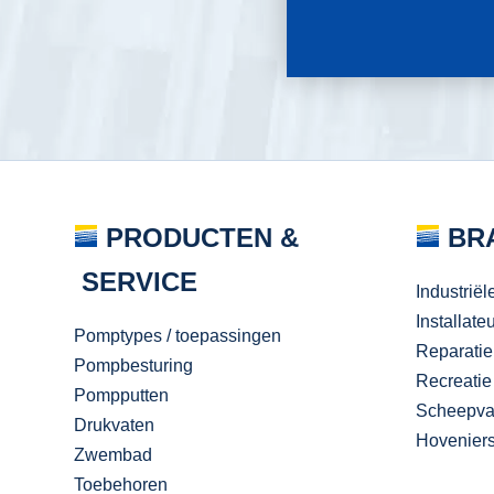
PRODUCTEN &
BR
SERVICE
Industriël
Installate
Pomptypes / toepassingen
Reparatie
Pompbesturing
Recreatie
Pompputten
Scheepva
Drukvaten
Hovenier
Zwembad
Toebehoren