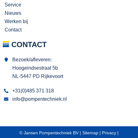
Service
Nieuws
Werken bij
Contact
CONTACT
Bezoek/afleveren:
Hoogeindsestraat 5b
NL-5447 PD Rijkevoort
+31(0)485 371 318
info@pompentechniek.nl
© Jansen Pompentechniek BV |
Sitemap
|
Privacy
|