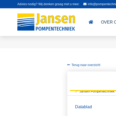
Advies nodig? Wij denken graag met u mee:
info@pompentechni
OVER 
Terug naar overzicht
Jansen Pompentechniek
Datablad