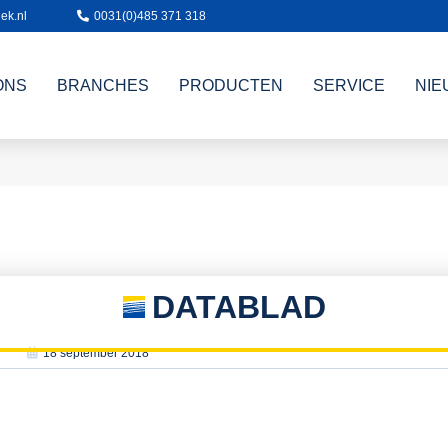
ek.nl
0031(0)485 371 318
ONS
BRANCHES
PRODUCTEN
SERVICE
NIE
DATABLAD
18 september 2018