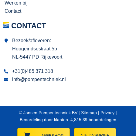
Werken bij
Contact
CONTACT
Bezoek/afleveren:
Hoogeindsestraat 5b
NL-5447 PD Rijkevoort
+31(0)485 371 318
info@pompentechniek.nl
© Jansen Pompentechniek BV |
Sitemap
|
Privacy
|
Beoordeling
door klanten:
4,8
/
5
39
beoordelingen
NIEUWSBRIEF
WEBSHOP