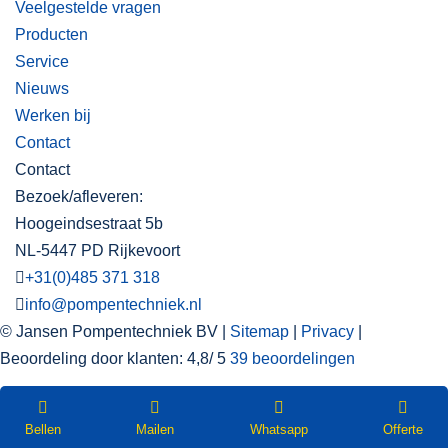
Veelgestelde vragen
Producten
Service
Nieuws
Werken bij
Contact
Contact
Bezoek/afleveren:
Hoogeindsestraat 5b
NL-5447 PD Rijkevoort
+31(0)485 371 318
info@pompentechniek.nl
© Jansen Pompentechniek BV |
Sitemap
|
Privacy
|
Beoordeling
door klanten:
4,8
/
5
39
beoordelingen
WEBSHOP
Nieuwsbrief
Bellen
Mailen
Whatsapp
Offerte