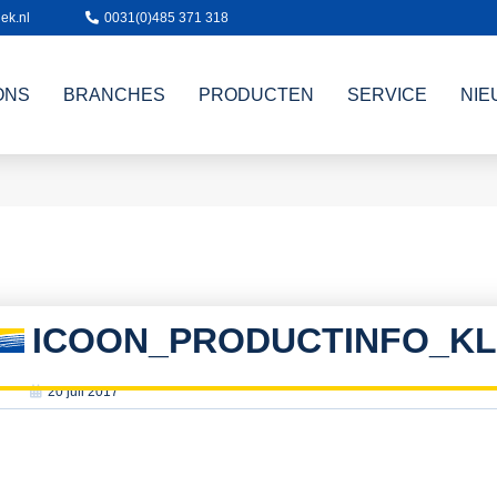
ek.nl
0031(0)485 371 318
ONS
BRANCHES
PRODUCTEN
SERVICE
NIE
ICOON_PRODUCTINFO_KL
20 juli 2017