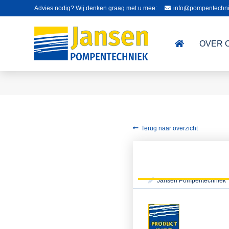
Advies nodig? Wij denken graag met u mee:
info@pompentechni
OVER 
Terug naar overzicht
Jansen Pompentechniek