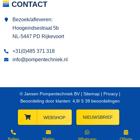
CONTACT
Bezoek/afleveren:
Hoogeindsestraat 5b
NL-5447 PD Rijkevoort
+31(0)485 371 318
info@pompentechniek.nl
© Jansen Pompentechniek BV |
Sitemap
|
Privacy
|
Beoordeling
door klanten:
4,8
/
5
39
beoordelingen
NIEUWSBRIEF
WEBSHOP
Bellen
Mailen
Whatsapp
Offerte