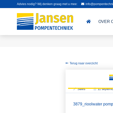
Advies nodig? Wij denken graag met u mee:
info@pompentechni
OVER 
Terug naar overzicht
Sales
11 septem
3879_rioolwater pom