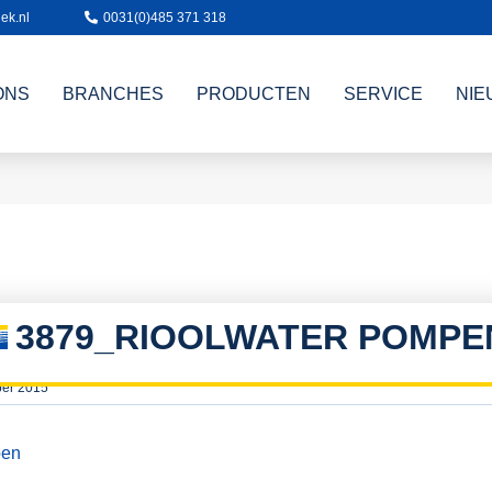
ek.nl
0031(0)485 371 318
ONS
BRANCHES
PRODUCTEN
SERVICE
NIE
3879_RIOOLWATER POMPE
ber 2015
pen