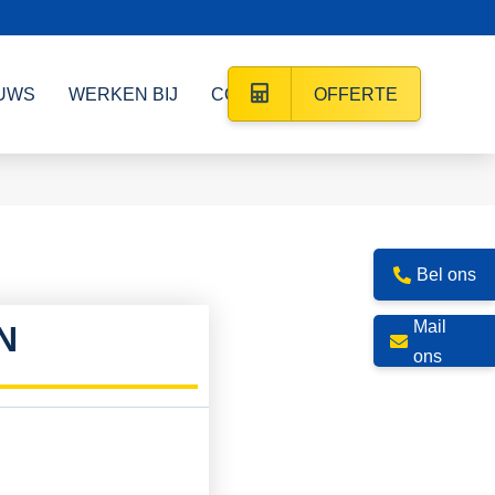
UWS
WERKEN BIJ
CONTACT
OFFERTE
Bel ons
Mail
N
ons