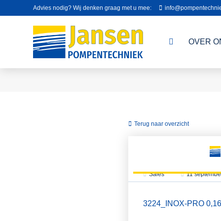
Advies nodig? Wij denken graag met u mee:
info@pompentechnie
OVER O
Terug naar overzicht
Sales
11 septembe
3224_INOX-PRO 0,16-