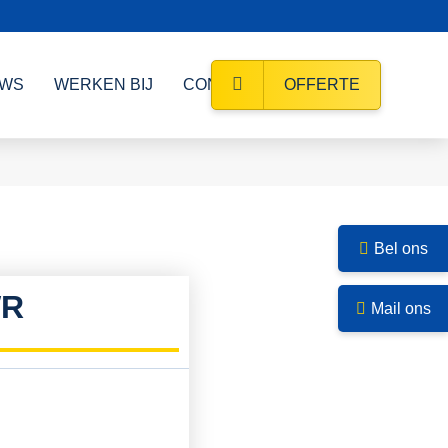
UWS
WERKEN BIJ
CONTACT
OFFERTE
Bel ons
WR
Mail ons