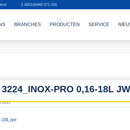
k.nl
0031(0)485 371 318
NS
BRANCHES
PRODUCTEN
SERVICE
NIE
3224_INOX-PRO 0,16-18L J
r 2015
18L jwr