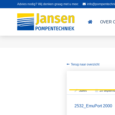
Advies nodig? Wij denken graag met u mee:
info@pompentechni
OVER 
Terug naar overzicht
Sales
10 septem
2532_EmuPort 2000