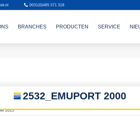
ek.nl
0031(0)485 371 318
ONS
BRANCHES
PRODUCTEN
SERVICE
NIE
2532_EMUPORT 2000
ber 2015