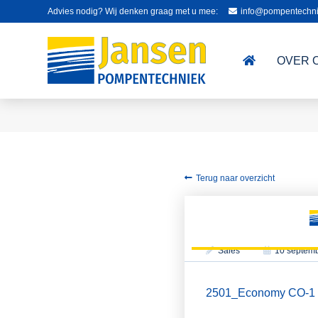
Advies nodig? Wij denken graag met u mee:
info@pompentechni
OVER 
Terug naar overzicht
Sales
10 septem
2501_Economy CO-1 