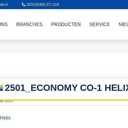
ek.nl
0031(0)485 371 318
ONS
BRANCHES
PRODUCTEN
SERVICE
NIE
2501_ECONOMY CO-1 HELI
ber 2015
Helix