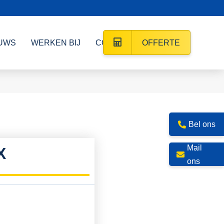
UWS
WERKEN BIJ
CONTACT
OFFERTE
Bel ons
Mail
X
ons