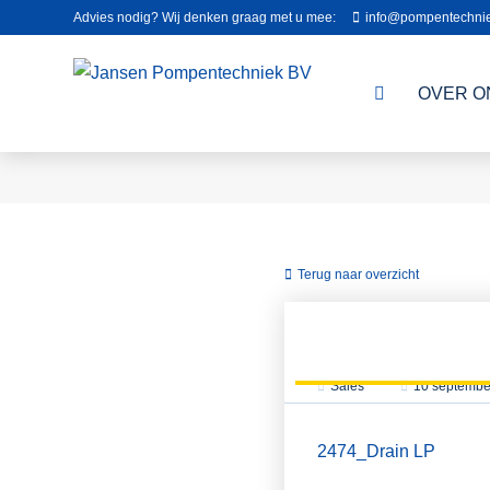
Advies nodig? Wij denken graag met u mee:
info@pompentechnie
OVER O
Terug naar overzicht
Sales
10 septembe
2474_Drain LP