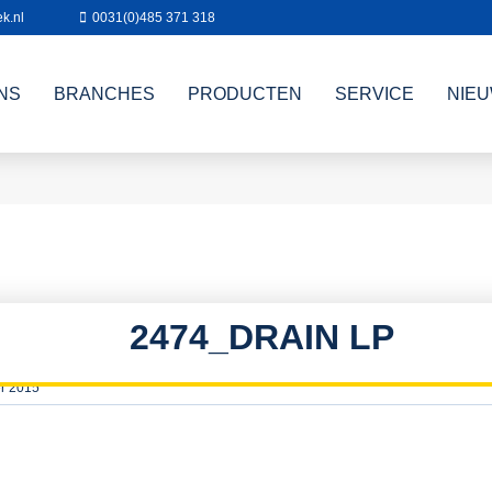
k.nl
0031(0)485 371 318
NS
BRANCHES
PRODUCTEN
SERVICE
NIE
2474_DRAIN LP
r 2015