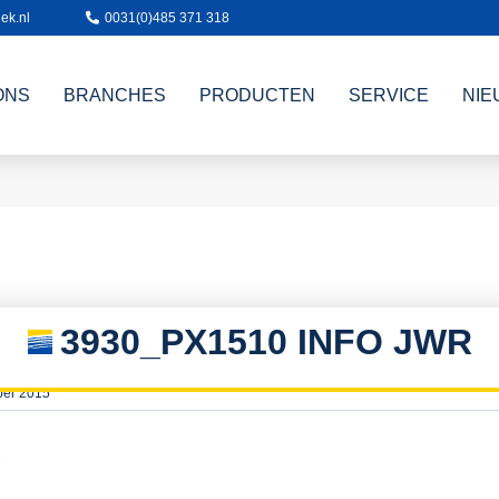
ek.nl
0031(0)485 371 318
ONS
BRANCHES
PRODUCTEN
SERVICE
NIE
3930_PX1510 INFO JWR
ber 2015