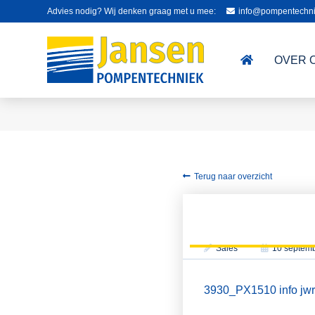
Advies nodig? Wij denken graag met u mee:
info@pompentechni
OVER 
Terug naar overzicht
Sales
10 septem
3930_PX1510 info jwr