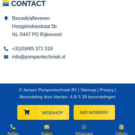
CONTACT
Bezoek/afleveren:
Hoogeindsestraat 5b
NL-5447 PD Rijkevoort
+31(0)485 371 318
info@pompentechniek.nl
© Jansen Pompentechniek BV |
Sitemap
|
Privacy
|
Beoordeling
door klanten:
4,8
/
5
39
beoordelingen
NIEUWSBRIEF
WEBSHOP
Bellen
Mailen
Whatsapp
Offerte