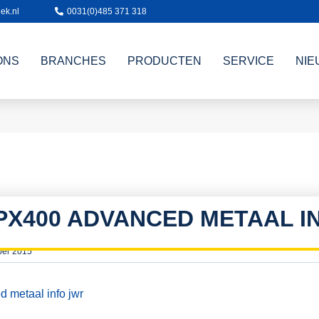
ek.nl
0031(0)485 371 318
ONS
BRANCHES
PRODUCTEN
SERVICE
NIE
PX400 ADVANCED METAAL I
ber 2015
metaal info jwr