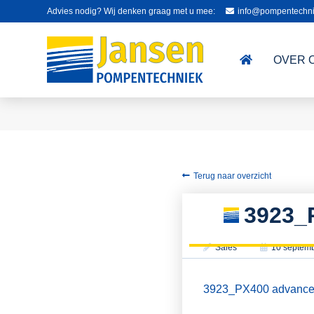
Advies nodig? Wij denken graag met u mee:
info@pompentechni
OVER 
Terug naar overzicht
3923_
Sales
10 septem
3923_PX400 advanced 