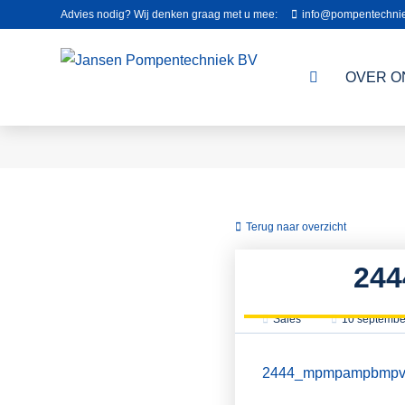
Advies nodig? Wij denken graag met u mee:
info@pompentechnie
OVER O
Terug naar overzicht
24
Sales
10 septembe
2444_mpmpampbmpv_