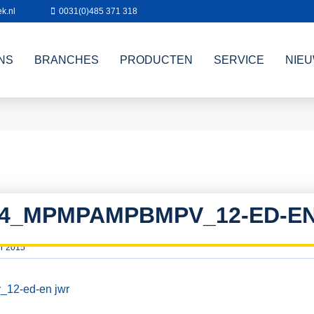
k.nl
0031(0)485 371 318
NS
BRANCHES
PRODUCTEN
SERVICE
NIE
44_MPMPAMPBMPV_12-ED-E
r 2015
12-ed-en jwr