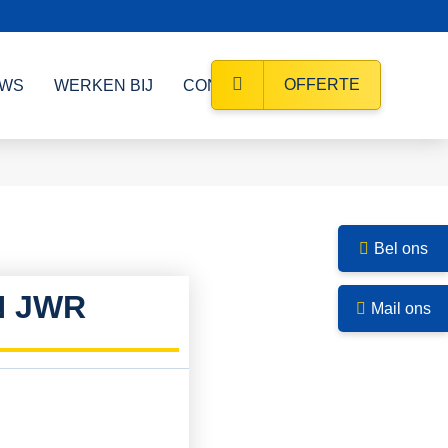
OFFERTE
UWS
WERKEN BIJ
CONTACT
Bel ons
N JWR
Mail ons