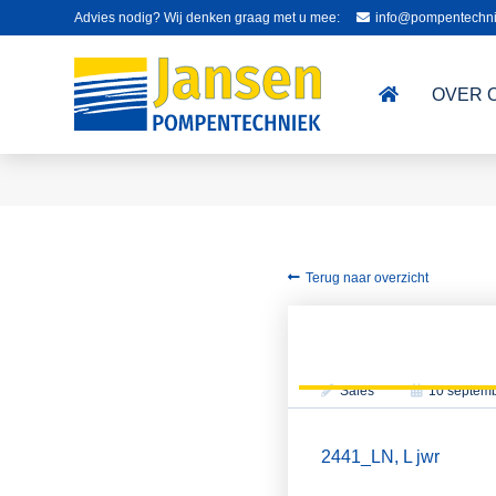
Advies nodig? Wij denken graag met u mee:
info@pompentechni
OVER 
Terug naar overzicht
Sales
10 septem
2441_LN, L jwr