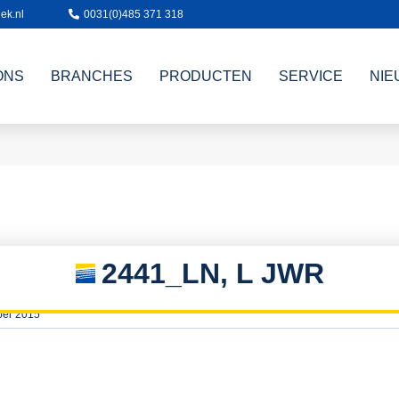
ek.nl
0031(0)485 371 318
ONS
BRANCHES
PRODUCTEN
SERVICE
NIE
2441_LN, L JWR
ber 2015